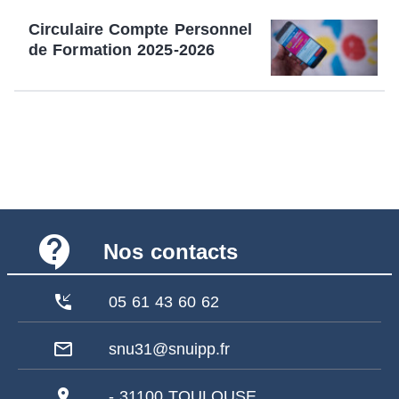
Circulaire Compte Personnel
de Formation 2025-2026
contact_support
Nos contacts
phone_callback
05 61 43 60 62
mail_outline
snu31@snuipp.fr
pin_drop
- 31100 TOULOUSE