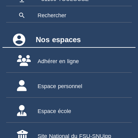
search
Rechercher
account_circle
Nos espaces
Adhérer en ligne
Espace personnel
Espace école
Site National du FSU-SNUipp