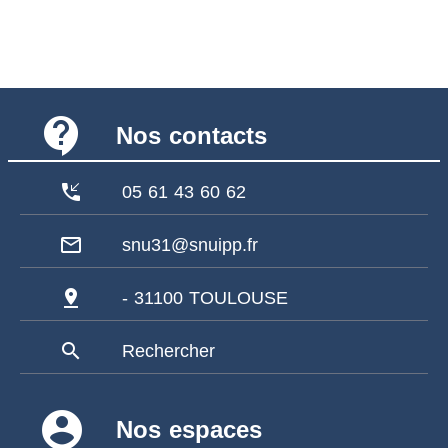
contact_support
Nos contacts
phone_callback
05 61 43 60 62
mail_outline
snu31@snuipp.fr
pin_drop
- 31100 TOULOUSE
search
Rechercher
account_circle
Nos espaces