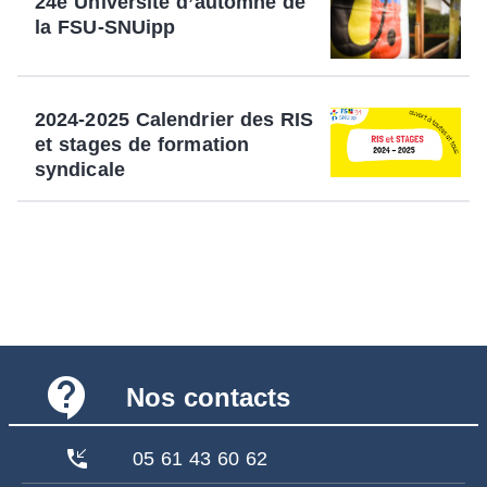
24e Université d’automne de
la FSU-SNUipp
2024-2025 Calendrier des RIS
et stages de formation
syndicale
contact_support
Nos contacts
phone_callback
05 61 43 60 62