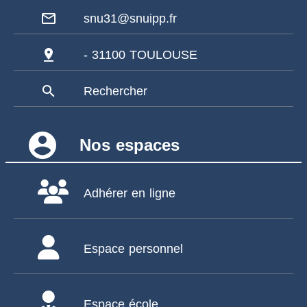
mail_outline
snu31@snuipp.fr
pin_drop
- 31100 TOULOUSE
search
Rechercher
account_circle
Nos espaces
Adhérer en ligne
Espace personnel
Espace école