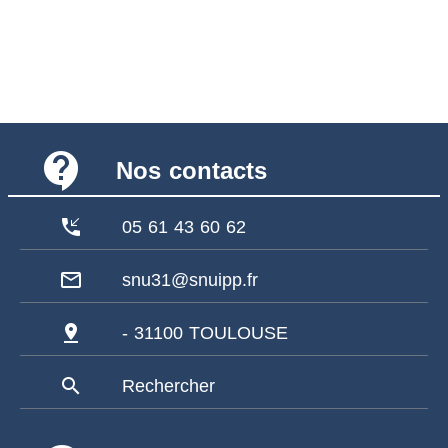
contact_support
Nos contacts
phone_callback
05 61 43 60 62
mail_outline
snu31@snuipp.fr
pin_drop
- 31100 TOULOUSE
search
Rechercher