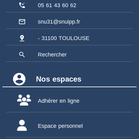
phone_callback
05 61 43 60 62
mail_outline
snu31@snuipp.fr
pin_drop
- 31100 TOULOUSE
search
Rechercher
account_circle
Nos espaces
Adhérer en ligne
Espace personnel