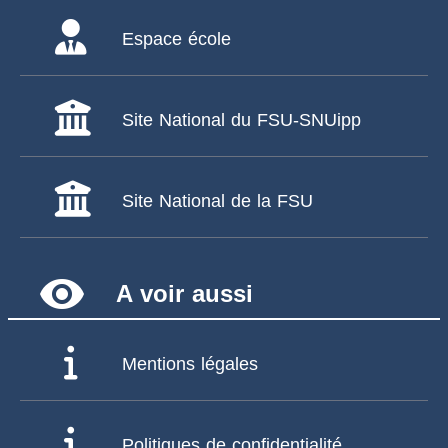
Espace école
Site National du FSU-SNUipp
Site National de la FSU
remove_red_eye
A voir aussi
Mentions légales
Politiques de confidentialité